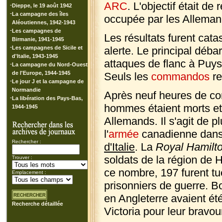
ARC
. L'objectif était de
-
Dieppe, le 19 août 1942
-
La campagne des îles
occupée par les Allemand
Aléoutiennes, 1942-1943
-
Les campagnes de
Les résultats furent cat
Birmanie, 1941-1945
-
Les campagnes de Sicile et
alerte. Le principal déb
d'Italie, 1943-1945
attaques de flanc à Puys e
-
La campagne du Nord-Ouest
de l'Europe, 1944-1945
Seuls les
commandos
re
-
Le jour J et la campagne de
Normandie
Après neuf heures de comb
-
La libération des Pays-Bas,
hommes étaient morts et d
1944-1945
Allemands. Il s'agit de 
l'
armée
canadienne dan
Rechercher :
d'Italie
. La
Royal Hamilto
soldats de la région de
Trouver :
ce nombre, 197 furent tu
Emplacement :
prisonniers de guerre. B
en Angleterre avaient ét
Recherche détaillée
Victoria pour leur bravou