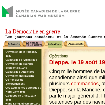
-
L'invasion de la Pologne,
1939
-
La bataille de l'Atlantique
Dieppe, le 19 août 1
-
L'invasion de l'Europe
occidentale, 1940
Cinq mille hommes de la 
-
La bataille d'Angleterre
-
L'invasion des Balkans
canadienne ainsi que mil
-
L'offensive de
plusieurs
commandos
, 
bombardement
-
Les campagnes d'Afrique du
Dieppe, sur la Manche,
Nord, 1940-1943
par le major-général J. H
-
La guerre en Chine, 1937-
1945
soutenues par des navir
-
Hong Kong, décembre 1941